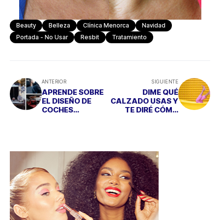
Beauty
Belleza
Clínica Menorca
Navidad
Portada - No Usar
Resbit
Tratamiento
ANTERIOR
SIGUIENTE
APRENDE SOBRE
DIME QUÉ
EL DISEÑO DE
CALZADO USAS Y
COCHES
TE DIRÉ CÓMO
MODERNOS CON
ERES...
RECAMBIOS