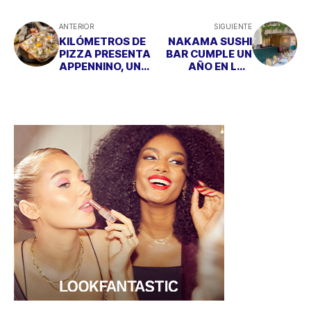
ANTERIOR
SIGUIENTE
KILÓMETROS DE
NAKAMA SUSHI
PIZZA PRESENTA
BAR CUMPLE UN
APPENNINO, UNA
AÑO EN LAS
PIZZA GOURMET
ROZAS
CON TRUFA
BLANCA