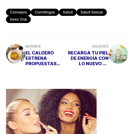
Consejos
Cunnilingus
Salud
Salud Sexual
Sexo Oral
ANTERIOR
SIGUIENTE
EL CALDERO
RECARGA TU PIEL
ESTRENA
DE ENERGÍA CON
PROPUESTAS
LO NUEVO DE
GASTRONÓMICA
JOWAÉ
S E INTERIORISMO