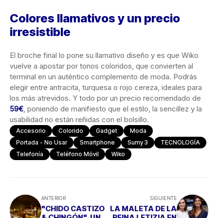
Colores llamativos y un precio
irresistible
El broche final lo pone su llamativo diseño y es que Wiko
vuelve a apostar por tonos coloridos, que convierten al
terminal en un auténtico complemento de moda. Podrás
elegir entre antracita, turquesa o rojo cereza, ideales para
los más atrevidos. Y todo por un precio recomendado de
59€
, poniendo de manifiesto que el estilo, la sencillez y la
usabilidad no están reñidas con el bolsillo.
Accesorio
Colorido
Gadget
Moda
Portada - No Usar
Smartphone
Sumy 3
TECNOLOGÍA
Telefonía
Teléfono Móvil
Wiko
ANTERIOR
SIGUIENTE
"CHIDO CASTIZO
LA MALETA DE LA
& CHINGÓN", UN
REINA LETIZIA EN