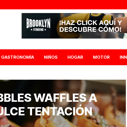
GASTRONOMÍA
NIÑOS
HOGAR
MOTOR
IN
BBLES WAFFLES A
ULCE TENTACIÓN