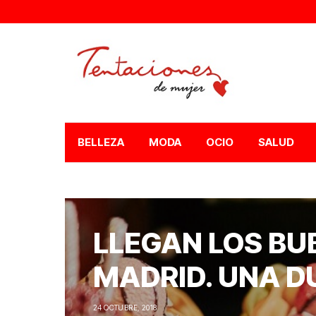
BELLEZA
MODA
OCIO
SALUD
LLEGAN LOS BU
MADRID. UNA D
24 OCTUBRE, 2018