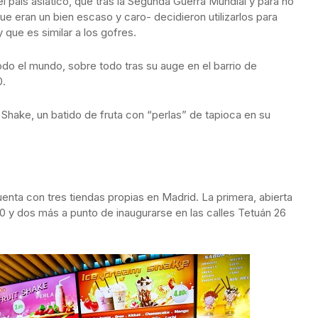
l país asiático, que tras la Segunda Guerra Mundial y para no
ue eran un bien escaso y caro- decidieron utilizarlos para
 que es similar a los gofres.
odo el mundo, sobre todo tras su auge en el barrio de
0.
hake, un batido de fruta con “perlas” de tapioca en su
ta con tres tiendas propias en Madrid. La primera, abierta
110 y dos más a punto de inaugurarse en las calles Tetuán 26