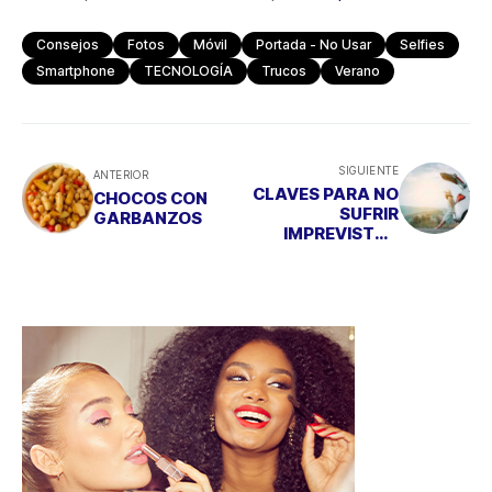
Consejos
Fotos
Móvil
Portada - No Usar
Selfies
Smartphone
TECNOLOGÍA
Trucos
Verano
SIGUIENTE
ANTERIOR
CLAVES PARA NO
CHOCOS CON
SUFRIR
GARBANZOS
IMPREVISTOS
CON EL COCHE EN
LA OPERACIÓN
SALIDA