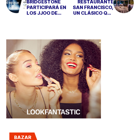
BRIDGESTONE
RESTAURANTE
PARTICIPARÁ EN
SAN FRANCISCO,
LOS JJOO DE
UN CLÁSICO QUE
INVIERNO DE
MODERNIZA SU
PYEONGCHANG
IMAGEN
2018
BAZAR