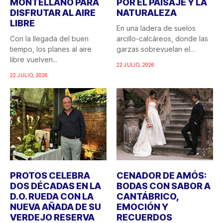
MONTELLANO PARA
POR EL PAISAJE Y LA
DISFRUTAR AL AIRE
NATURALEZA
LIBRE
En una ladera de suelos
Con la llegada del buen
arcillo-calcáreos, donde las
tiempo, los planes al aire
garzas sobrevuelan el
libre vuelven...
recuerdo...
22 JULIO, 2026
22 JULIO, 2026
PROTOS CELEBRA
CENADOR DE AMÓS:
DOS DÉCADAS EN LA
BODAS CON SABOR A
D.O. RUEDA CON LA
CANTÁBRICO,
NUEVA AÑADA DE SU
EMOCIÓN Y
VERDEJO RESERVA
RECUERDOS