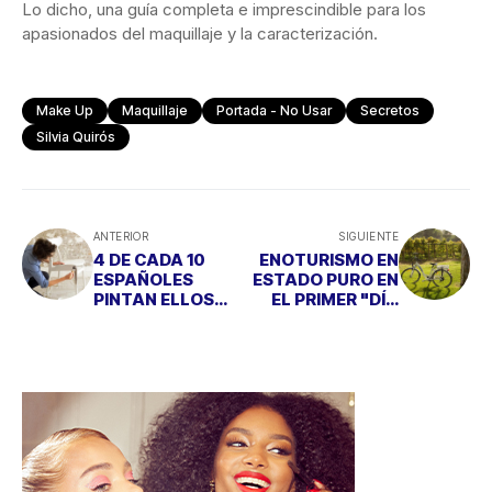
Lo dicho, una guía completa e imprescindible para los
apasionados del maquillaje y la caracterización.
Make Up
Maquillaje
Portada - No Usar
Secretos
Silvia Quirós
ANTERIOR
SIGUIENTE
4 DE CADA 10
ENOTURISMO EN
ESPAÑOLES
ESTADO PURO EN
PINTAN ELLOS
EL PRIMER "DÍA
MISMOS SUS
PRUNO" DE FINCA
HOGARES
VILLACRECES