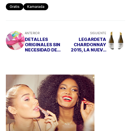
Gratis
Kamarada
ANTERIOR
SIGUIENTE
DETALLES
LEGARDETA
ORIGINALES SIN
CHARDONNAY
NECESIDAD DE
2015, LA NUEVA
GASTARSE UNA
IMAGEN DE FINCA
FORTUNA
DE VILLATUERTA