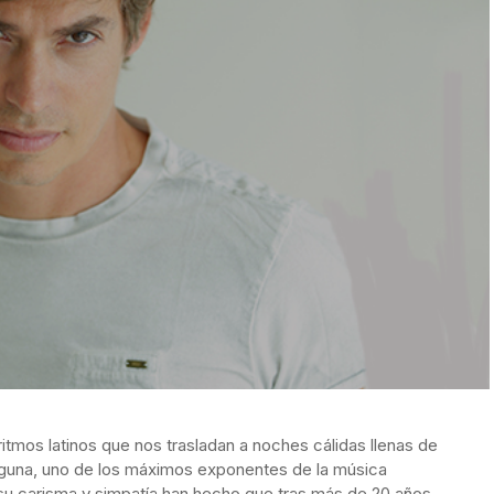
ritmos latinos que nos trasladan a noches cálidas llenas de
alguna, uno de los máximos exponentes de la música
su carisma y simpatía han hecho que tras más de 20 años