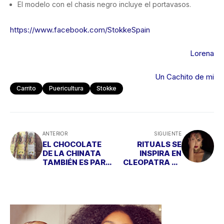
El modelo con el chasis negro incluye el portavasos.
https://www.facebook.com/StokkeSpain
Lorena
Un Cachito de mi
Carrito
Puericultura
Stokke
ANTERIOR
SIGUIENTE
EL CHOCOLATE
RITUALS SE
DE LA CHINATA
INSPIRA EN
TAMBIÉN ES PARA
CLEOPATRA EN
EL VERANO
SU ÚLTIMA
COLECCIÓN DE
MAQUILLAJE