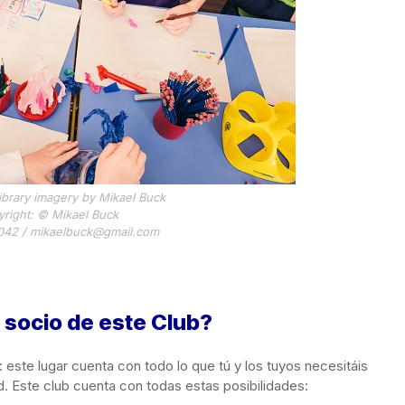
library imagery by Mikael Buck
right: © Mikael Buck
042 / mikaelbuck@gmail.com
 socio de este Club?
 este lugar cuenta con todo lo que tú y los tuyos necesitáis
d. Este club cuenta con todas estas posibilidades: