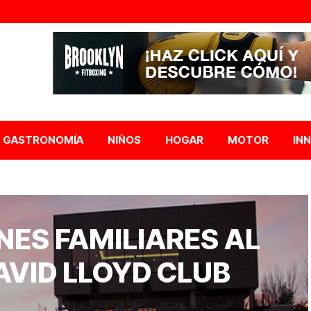
GASTRONOMÍA
NIÑOS
HOGAR
MOTOR
IN
NES FAMILIARES AL
DAVID LLOYD CLUB