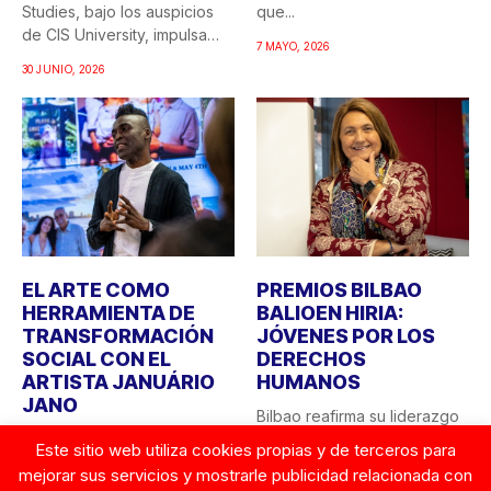
Studies, bajo los auspicios
que...
de CIS University, impulsa
7 MAYO, 2026
una...
30 JUNIO, 2026
EL ARTE COMO
PREMIOS BILBAO
HERRAMIENTA DE
BALIOEN HIRIA:
TRANSFORMACIÓN
JÓVENES POR LOS
SOCIAL CON EL
DERECHOS
ARTISTA JANUÁRIO
HUMANOS
JANO
Bilbao reafirma su liderazgo
CIS University y la Fundación
como ciudad comprometida
Este sitio web utiliza cookies propias y de terceros para
Robert F. Kennedy Human
con los valores
mejorar sus servicios y mostrarle publicidad relacionada con
Rights Spain apuestan...
democráticos y...