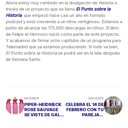
Ahora estoy muy centrado en la divulgación de Historia a
través de un proyecto que se llama
El Punto sobre la
Historia
, que empezó hace casi un año en formato
podcast
y está creciendo a un ritmo vertiginoso. Estamos a
punto de alcanzar las 175.000 descargas en iVoox. El libro
de Felipe el Hermoso nació como parte de este proyecto.
Y acabamos de firmar ocho capítulos de un programa para
Telemadrid que ya estamos produciendo. Si todo va bien,
El Punto sobre la Historia
se podrá ver en la tele después
de Semana Santa.
ANTERIOR
SIGUIENTE
PIPER-HEIDSIECK
CELEBRA EL 14 DE
ROSÉ SAUVAGE
FEBRERO CON TU
SE VISTE DE GALA
PAREJA...
POR SAN
ENTRANDO 'AL
VALENTÍN
TRAPO'