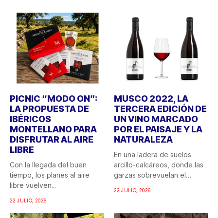
PICNIC “MODO ON”:
MUSCO 2022, LA
LA PROPUESTA DE
TERCERA EDICIÓN DE
IBÉRICOS
UN VINO MARCADO
MONTELLANO PARA
POR EL PAISAJE Y LA
DISFRUTAR AL AIRE
NATURALEZA
LIBRE
En una ladera de suelos
Con la llegada del buen
arcillo-calcáreos, donde las
tiempo, los planes al aire
garzas sobrevuelan el
libre vuelven...
recuerdo...
22 JULIO, 2026
22 JULIO, 2026