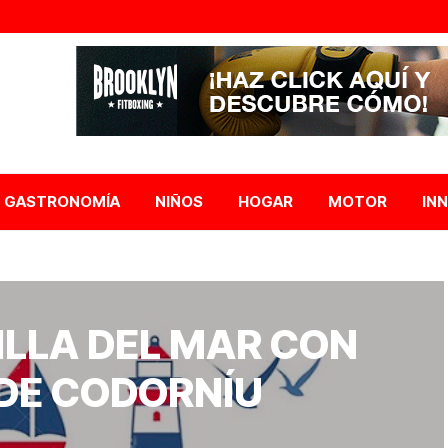
GASTRONOMÍA
NIÑOS
HOGAR
MOTOR
IN
ILLA DEL MAR CON
DE CODORNÍU