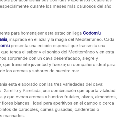
, especialmente durante los meses más calurosos del año.
ente para homenajear esta estación llega
Codorníu
ania
, inspirada en el azul y la magia del Mediterráneo. Cada
orníu
presenta una edición especial que transmita una
y que tenga el sabor y el sonido del Mediterráneo y en esta
nos sorprende con un cava desenfadado, alegre y
e, que transmite juventud y fuerza; un compañero ideal para
r de los aromas y sabores de nuestro mar.
ania está elaborado con las tres variedades del cava:
 Xarel.lo y Parellada, una combinación que aporta vitalidad
ra y que evoca aromas a huertos frutales, olivos, almendros,
y flores blancas. Ideal para aperitivos en el campo o cerca
 platos de caracoles, carnes guisadas, calderetas o
s marinados.