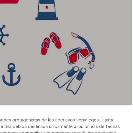
randes protagonistas de los aperitivos veraniegos. Hasta
de una bebida destinada únicamente a los brindis de fechas
esta por acompañar sus comidas y aperitivos cotidianos