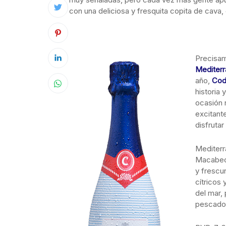
con una deliciosa y fresquita copita de cava
Precisam
Mediterr
año,
Cod
historia 
ocasión 
excitant
disfruta
Mediterr
Macabeo,
y frescu
cítricos 
del mar,
pescado