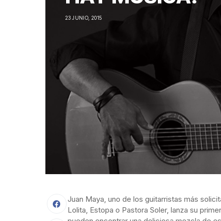
23 JUNIO, 2015
Juan Maya, uno de los guitarristas más solici
Lolita, Estopa o Pastora Soler, lanza su prime
pueden encontrar una deliciosa mezcla de e