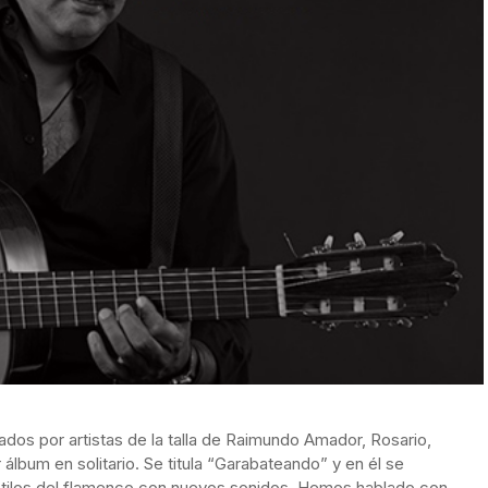
tados por artistas de la talla de Raimundo Amador, Rosario,
r álbum en solitario. Se titula “Garabateando” y en él se
stilos del flamenco con nuevos sonidos. Hemos hablado con