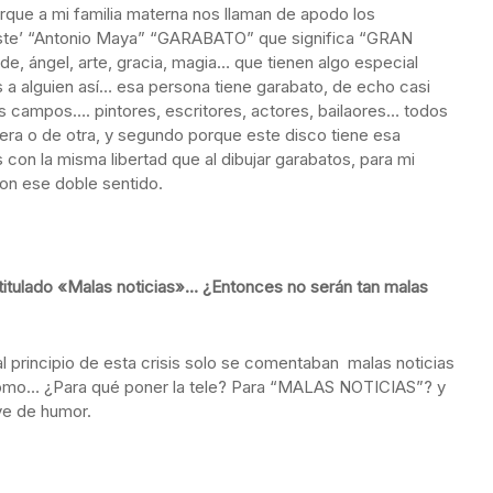
orque a mi familia materna nos llaman de apodo los
ste’ “Antonio Maya” “GARABATO” que significa “GRAN
, ángel, arte, gracia, magia… que tienen algo especial
 a alguien así… esa persona tiene garabato, de echo casi
sos campos…. pintores, escritores, actores, bailaores… todos
era o de otra, y segundo porque este disco tiene esa
 con la misma libertad que al dibujar garabatos, para mi
on ese doble sentido.
 titulado «Malas noticias»… ¿Entonces no serán tan malas
l principio de esta crisis solo se comentaban malas noticias
ra como… ¿Para qué poner la tele? Para “MALAS NOTICIAS”? y
ave de humor.