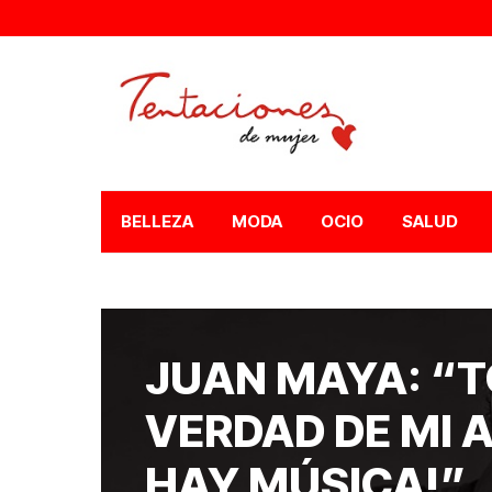
BELLEZA
MODA
OCIO
SALUD
JUAN MAYA: “T
VERDAD DE MI A
HAY MÚSICA!”