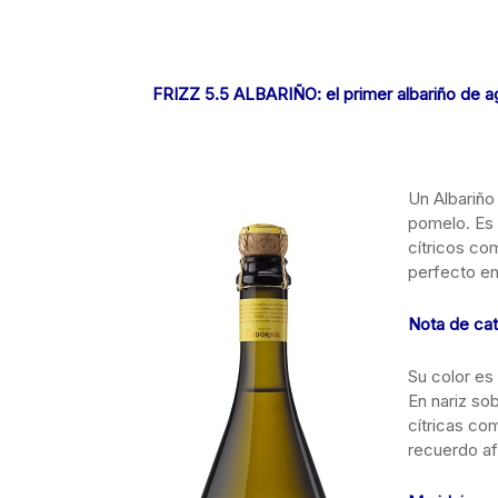
FRIZZ 5.5 ALBARIÑO
: el primer albariño de 
Un Albariño
pomelo. Es 
cítricos com
perfecto en
Nota de ca
Su color es 
En nariz so
cítricas co
recuerdo af