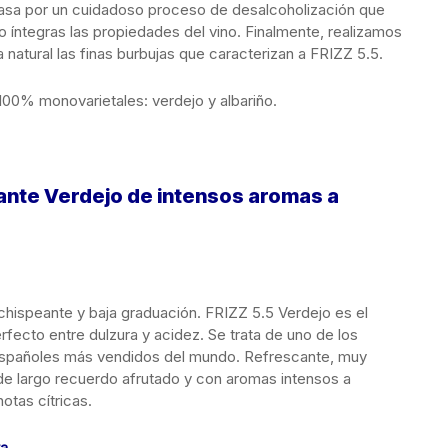
 pasa por un cuidadoso proceso de desalcoholización que
o íntegras las propiedades del vino. Finalmente, realizamos
atural las finas burbujas que caracterizan a FRIZZ 5.5.
100% monovarietales: verdejo y albariño.
ante Verdejo de intensos aromas a
chispeante y baja graduación. FRIZZ 5.5 Verdejo es el
erfecto entre dulzura y acidez. Se trata de uno de los
españoles más vendidos del mundo. Refrescante, muy
de largo recuerdo afrutado y con aromas intensos a
otas cítricas.
ta