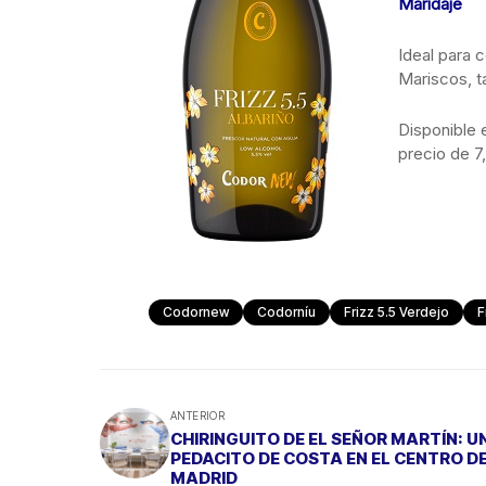
Maridaje
Ideal para 
Mariscos, t
Disponible 
precio de 7
Codornew
Codorníu
Frizz 5.5 Verdejo
F
ANTERIOR
CHIRINGUITO DE EL SEÑOR MARTÍN: U
PEDACITO DE COSTA EN EL CENTRO D
MADRID