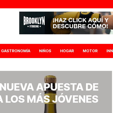
GASTRONOMÍA
NIÑOS
HOGAR
MOTOR
IN
 NUEVA APUESTA DE
A LOS MÁS JÓVENES