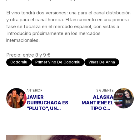
El vino tendrá dos versiones: una para el canal distribución
y otra para el canal horeca. El lanzamiento en una primera
fase se focaliza en el mercado español, con vistas a
introducirlo próximamente en los mercados
internacionales.
Precio: entre 8 y 9 €
Codorníu
Primer Vino De Codorníu
Viñas De Anna
ANTERIOR
SIGUIENTE
JAVIER
ALASKA
GURRUCHAGA ES
MANTIENE EL
"PLUTO", UN
TIPO CON
CIEGO QUE VA
CHOCODIET
CANTANDO