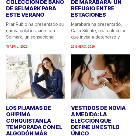
COLECCIÓN DE BAÑO
DE MARABARA: UN
DE SELMARK PARA
REFUGIO ENTRE
ESTE VERANO
ESTACIONES
Pilar Rubio ha presentado su
Marabara ha presentado,
nueva colaboración con
Casa Silente, una colección
Selmark, un sensacional
que invita a detenerse y...
doble...
18 ABRIL, 2026
26 ENERO, 2026
LOS PIJAMAS DE
VESTIDOS DE NOVIA
OH!PIMA
A MEDIDA: LA
CONQUISTAN LA
ELECCIÓN QUE
TEMPORADA CON EL
DEFINE UN ESTILO
ALGODÓN MÁS
ÚNICO