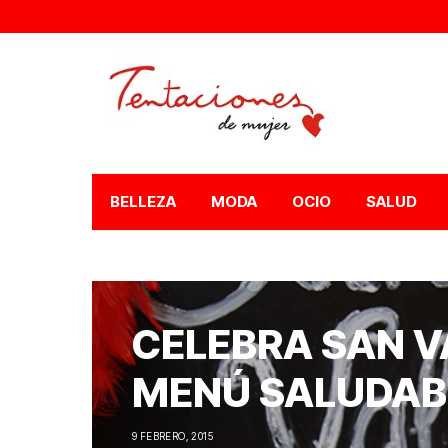
BELLEZA
MODA
OCIO
SALUD
CELEBRA SAN V
MENÚ SALUDABL
9 FEBRERO, 2015