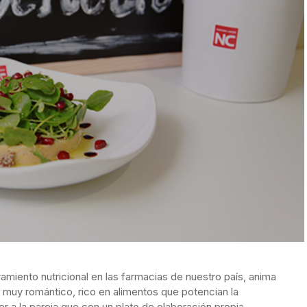
miento nutricional en las farmacias de nuestro país, anima
ú muy romántico, rico en alimentos que potencian la
r a la pareja que con un plato de elaboración propia,