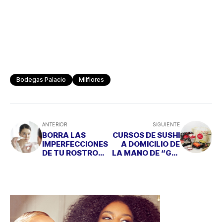
Bodegas Palacio
MIlflores
ANTERIOR
SIGUIENTE
BORRA LAS
CURSOS DE SUSHI
IMPERFECCIONES
A DOMICILIO DE
DE TU ROSTRO
LA MANO DE “GO!
CON 'BRAUN
SHUSHING”
FACE'