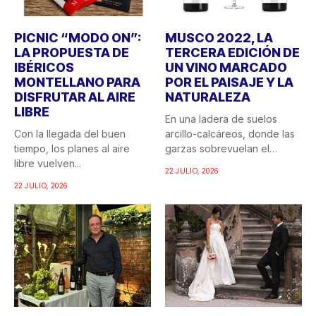
PICNIC “MODO ON”:
MUSCO 2022, LA
LA PROPUESTA DE
TERCERA EDICIÓN DE
IBÉRICOS
UN VINO MARCADO
MONTELLANO PARA
POR EL PAISAJE Y LA
DISFRUTAR AL AIRE
NATURALEZA
LIBRE
En una ladera de suelos
Con la llegada del buen
arcillo-calcáreos, donde las
tiempo, los planes al aire
garzas sobrevuelan el
libre vuelven...
recuerdo...
22 JULIO, 2026
22 JULIO, 2026