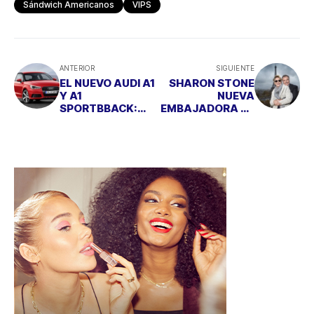
Sándwich Americanos
VIPS
ANTERIOR
SIGUIENTE
EL NUEVO AUDI A1
SHARON STONE
Y A1
NUEVA
SPORTBBACK:
EMBAJADORA DE
DEPORTIVO,
ALAIN AFFLELOU
EFICIENTE Y
ATRACTIVO