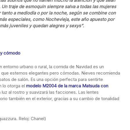
más sobrios que no llamen mucho la atención y que sean
Un traje de esmoquin siempre salva a todas las mujeres
 tanto a mediodía o por la noche, según se combine con
más especiales, como Nochevieja, este año apuesto por
 más juveniles y quedan alegres y sexys”.
e y cómodo
n entorno urbano o rural, la comida de Navidad es un
ge que estemos elegantes pero cómodas. Nieves recomienda
apatos de salón. Es una opción perfecta para sentirte
n lo otorga el
modelo M2004 de la marca Matsuda con
 luz al rostro y suavizará las facciones. Las lentes
orio también en el exterior, gracias a su cambio de tonalidad
uazzura. Reloj: Chanel)