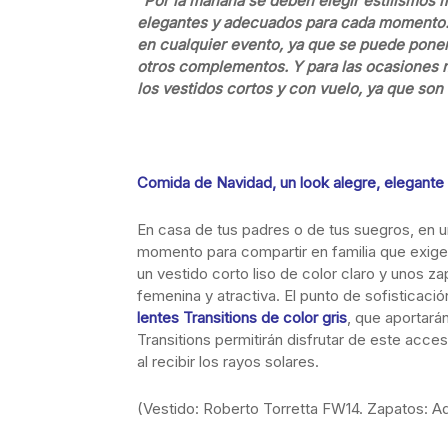
“Por la mañana se deben elegir estilismos 
elegantes y adecuados para cada momento. 
en cualquier evento, ya que se puede poner
otros complementos. Y para las ocasiones 
los vestidos cortos y con vuelo, ya que son
Comida de Navidad, un look alegre, elegant
En casa de tus padres o de tus suegros, en u
momento para compartir en familia que exi
un vestido corto liso de color claro y unos z
femenina y atractiva. El punto de sofisticació
lentes Transitions de color gris
, que aportarán
Transitions permitirán disfrutar de este acces
al recibir los rayos solares.
(Vestido: Roberto Torretta FW14. Zapatos: Aq