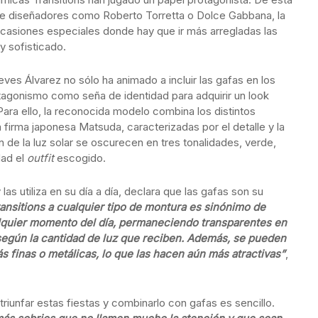
 de diseñadores como Roberto Torretta o Dolce Gabbana, la
ocasiones especiales donde hay que ir más arregladas las
y sofisticado.
ves Álvarez no sólo ha animado a incluir las gafas en los
otagonismo como seña de identidad para adquirir un look
ara ello, la reconocida modelo combina los distintos
 firma japonesa Matsuda, caracterizadas por el detalle y la
n de la luz solar se oscurecen en tres tonalidades, verde,
dad el
outfit
escogido.
s utiliza en su día a día, declara que las gafas son su
ransitions a cualquier tipo de montura es sinónimo de
alquier momento del día, permaneciendo transparentes en
 según la cantidad de luz que reciben. Además, se pueden
 finas o metálicas, lo que las hacen aún más atractivas”
,
triunfar estas fiestas y combinarlo con gafas es sencillo.