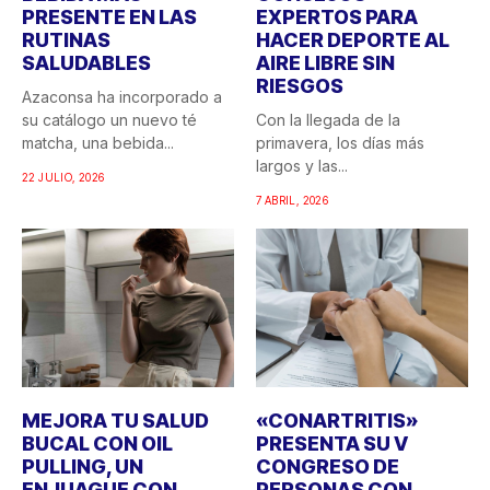
PRESENTE EN LAS
EXPERTOS PARA
RUTINAS
HACER DEPORTE AL
SALUDABLES
AIRE LIBRE SIN
RIESGOS
Azaconsa ha incorporado a
su catálogo un nuevo té
Con la llegada de la
matcha, una bebida...
primavera, los días más
largos y las...
22 JULIO, 2026
7 ABRIL, 2026
MEJORA TU SALUD
«CONARTRITIS»
BUCAL CON OIL
PRESENTA SU V
PULLING, UN
CONGRESO DE
ENJUAGUE CON
PERSONAS CON