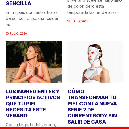
El verano suele ser sinónimo
SENCILLA
de color, pero esta
En un país con tantas horas
temporada las tendencias...
de sol como España, cuidar
18 JULIO, 2026
la...
30 JULIO, 2026
LOS INGREDIENTES Y
CÓMO
PRINCIPIOS ACTIVOS
TRANSFORMAR TU
QUE TU PIEL
PIEL CON LA NUEVA
NECESITA ESTE
SERIE 2 DE
VERANO
CURRENTBODY SIN
SALIR DE CASA
Con la llegada del verano,