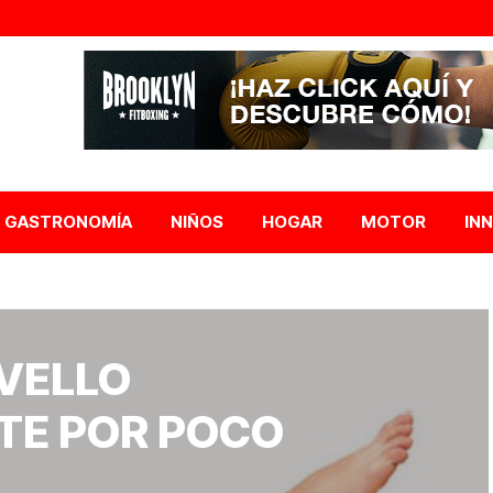
GASTRONOMÍA
NIÑOS
HOGAR
MOTOR
IN
 VELLO
TE POR POCO