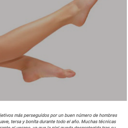
 objetivos más perseguidos por un buen número de hombres
suave, tersa y bonita durante todo el año. Muchas técnicas
ante el verano, ya que la piel queda desprotegida tras su