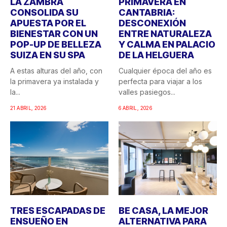
LA ZAMBRA
PRIMAVERA EN
CONSOLIDA SU
CANTABRIA:
APUESTA POR EL
DESCONEXIÓN
BIENESTAR CON UN
ENTRE NATURALEZA
POP-UP DE BELLEZA
Y CALMA EN PALACIO
SUIZA EN SU SPA
DE LA HELGUERA
A estas alturas del año, con
Cualquier época del año es
la primavera ya instalada y
perfecta para viajar a los
la...
valles pasiegos...
21 ABRIL, 2026
6 ABRIL, 2026
TRES ESCAPADAS DE
BE CASA, LA MEJOR
ENSUEÑO EN
ALTERNATIVA PARA