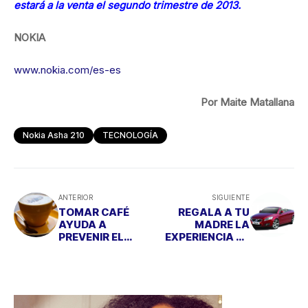
estará a la venta el segundo trimestre de 2013.
NOKIA
www.nokia.com/es-es
Por Maite Matallana
Nokia Asha 210
TECNOLOGÍA
ANTERIOR
SIGUIENTE
TOMAR CAFÉ
REGALA A TU
AYUDA A
MADRE LA
PREVENIR EL
EXPERIENCIA DE
CÁNCER DE
CONDUCIR UN
MAMA
DESCAPOTABLE