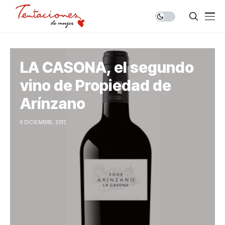
LA CASONA, el segundo
vino de Propiedad de
Arínzano
6 DICIEMBRE, 2012