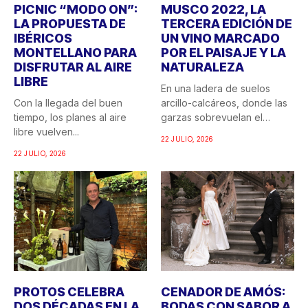
PICNIC “MODO ON”:
MUSCO 2022, LA
LA PROPUESTA DE
TERCERA EDICIÓN DE
IBÉRICOS
UN VINO MARCADO
MONTELLANO PARA
POR EL PAISAJE Y LA
DISFRUTAR AL AIRE
NATURALEZA
LIBRE
En una ladera de suelos
Con la llegada del buen
arcillo-calcáreos, donde las
tiempo, los planes al aire
garzas sobrevuelan el
libre vuelven...
recuerdo...
22 JULIO, 2026
22 JULIO, 2026
PROTOS CELEBRA
CENADOR DE AMÓS:
DOS DÉCADAS EN LA
BODAS CON SABOR A