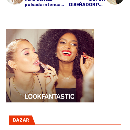
pulsada intensa
DISEÑADOR POR
¡Y sin salir de
UNA BUENA
casa!
CAUSA
BAZAR