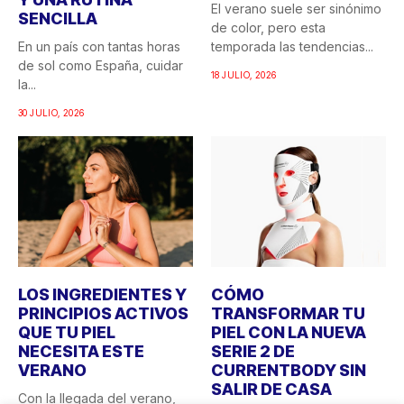
El verano suele ser sinónimo
SENCILLA
de color, pero esta
En un país con tantas horas
temporada las tendencias...
de sol como España, cuidar
18 JULIO, 2026
la...
30 JULIO, 2026
LOS INGREDIENTES Y
CÓMO
PRINCIPIOS ACTIVOS
TRANSFORMAR TU
QUE TU PIEL
PIEL CON LA NUEVA
NECESITA ESTE
SERIE 2 DE
VERANO
CURRENTBODY SIN
SALIR DE CASA
Con la llegada del verano,