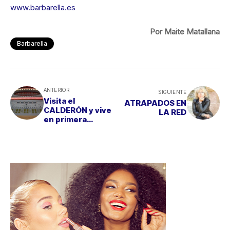
www.barbarella.es
Por Maite Matallana
Barbarella
ANTERIOR
SIGUIENTE
Visita el
ATRAPADOS EN
CALDERÓN y vive
LA RED
en primera
persona EL
SENTIMIENTO
ROJIBLANCO