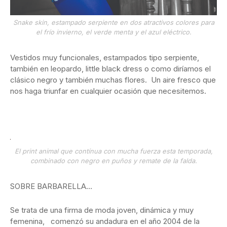
Snake skin, estampado serpiente en dos atractivos colores para
el frío invierno, el verde menta y el azul eléctrico.
Vestidos muy funcionales, estampados tipo serpiente,
también en leopardo, little black dress o como diríamos el
clásico negro y también muchas flores. Un aire fresco que
nos haga triunfar en cualquier ocasión que necesitemos.
El print animal que contínua con mucha fuerza esta temporada,
combinado con negro en puños y remate de la falda.
SOBRE BARBARELLA…
Se trata de una firma de moda joven, dinámica y muy
femenina, comenzó su andadura en el año 2004 de la