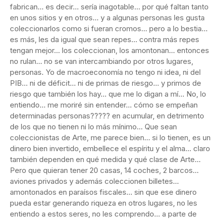
fabrican… es decir… sería inagotable… por qué faltan tanto
en unos sitios y en otros… y a algunas personas les gusta
coleccionarlos como si fueran cromos… pero a lo bestia…
es más, les da igual que sean repes… contra más repes
tengan mejor… los coleccionan, los amontonan… entonces
no rulan… no se van intercambiando por otros lugares,
personas. Yo de macroeconomía no tengo ni idea, ni del
PIB… ni de déficit… ni de primas de riesgo… y primos de
riesgo que también los hay… que me lo digan a mí… No, lo
entiendo… me moriré sin entender… cómo se empeñan
determinadas personas????? en acumular, en detrimento
de los que no tienen ni lo más mínimo… Que sean
coleccionistas de Arte, me parece bien… si lo tienen, es un
dinero bien invertido, embellece el espíritu y el alma… claro
también dependen en qué medida y qué clase de Arte…
Pero que quieran tener 20 casas, 14 coches, 2 barcos…
aviones privados y además coleccionen billetes…
amontonados en paraísos fiscales… sin que ese dinero
pueda estar generando riqueza en otros lugares, no les
entiendo a estos seres, no les comprendo… a parte de