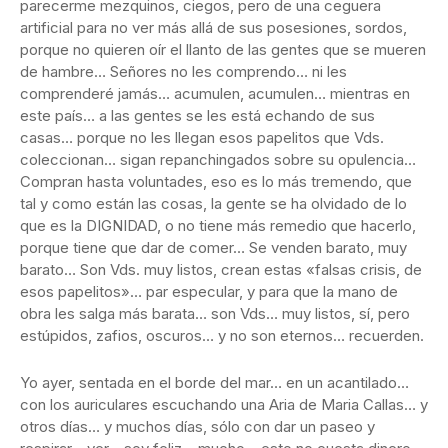
parecerme mezquinos, ciegos, pero de una ceguera
artificial para no ver más allá de sus posesiones, sordos,
porque no quieren oír el llanto de las gentes que se mueren
de hambre… Señores no les comprendo… ni les
comprenderé jamás… acumulen, acumulen… mientras en
este país… a las gentes se les está echando de sus
casas… porque no les llegan esos papelitos que Vds.
coleccionan… sigan repanchingados sobre su opulencia…
Compran hasta voluntades, eso es lo más tremendo, que
tal y como están las cosas, la gente se ha olvidado de lo
que es la DIGNIDAD, o no tiene más remedio que hacerlo,
porque tiene que dar de comer… Se venden barato, muy
barato… Son Vds. muy listos, crean estas «falsas crisis, de
esos papelitos»… par especular, y para que la mano de
obra les salga más barata… son Vds… muy listos, sí, pero
estúpidos, zafios, oscuros… y no son eternos… recuerden.
Yo ayer, sentada en el borde del mar… en un acantilado…
con los auriculares escuchando una Aria de Maria Callas… y
otros días… y muchos días, sólo con dar un paseo y