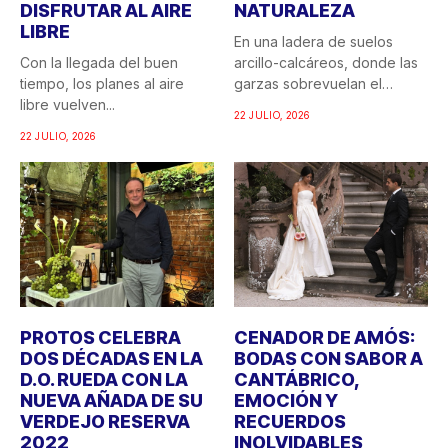
DISFRUTAR AL AIRE
NATURALEZA
LIBRE
En una ladera de suelos
Con la llegada del buen
arcillo-calcáreos, donde las
tiempo, los planes al aire
garzas sobrevuelan el
libre vuelven...
recuerdo...
22 JULIO, 2026
22 JULIO, 2026
PROTOS CELEBRA
CENADOR DE AMÓS:
DOS DÉCADAS EN LA
BODAS CON SABOR A
D.O. RUEDA CON LA
CANTÁBRICO,
NUEVA AÑADA DE SU
EMOCIÓN Y
VERDEJO RESERVA
RECUERDOS
2022
INOLVIDABLES