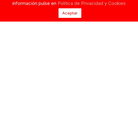
información pulse en
Politica de Privacidad y Cookies
Aceptar
PILAR RUBIO
CASA SILENTE, LA
PRESENTA LA NUEVA
ÚLTIMA COLECCIÓN
COLECCIÓN DE BAÑO
DE MARABARA: UN
DE SELMARK PARA
REFUGIO ENTRE
ESTE VERANO
ESTACIONES
Pilar Rubio ha presentado su
Marabara ha presentado,
nueva colaboración con
Casa Silente, una colección
Selmark, un sensacional
que invita a detenerse y...
doble...
18 ABRIL, 2026
26 ENERO, 2026