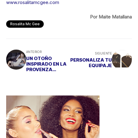
www.rosalitamcgee.com
Por Maite Matallana
Rosalita Mc Gee
ANTERIOR
SIGUIENTE
UN OTOÑO
PERSONALIZA TU
INSPIRADO EN LA
EQUIPAJE
PROVENZA
FRANCESA