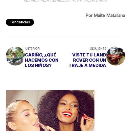
Sombras Pure Chromatics. P.V.P. 50,90 euros.
Por Maite Matallana
Tendencias
ANTERIOR
SIGUIENTE
CARIÑO, ¿QUÉ
VISTE TU LAND
HACEMOS CON
ROVER CON UN
LOS NIÑOS?
TRAJE A MEDIDA