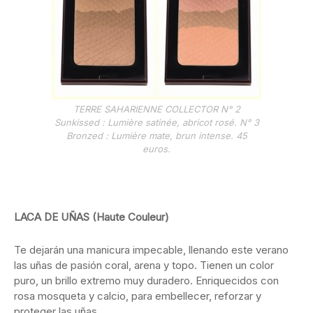
TERRE SAHARIENNE COLLECTOR N° 2
Sunkissed : Lumière satinée, abricot rosé. N° 3
Bronzed : Lumière mate, brun intense. 45
euros.
LACA DE UÑAS (Haute Couleur)
Te dejarán una manicura impecable, llenando este verano
las uñas de pasión coral, arena y topo. Tienen un color
puro, un brillo extremo muy duradero. Enriquecidos con
rosa mosqueta y calcio, para embellecer, reforzar y
proteger las uñas.