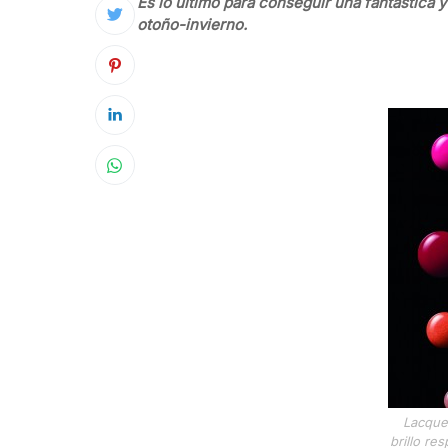
Es lo último para conseguir una fantástica
otoño-invierno.
Lacquer
brillo re