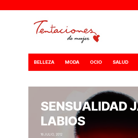
BELLEZA
MODA
OCIO
SALUD
SENSUALIDAD 
LABIOS
16 JULIO, 2012