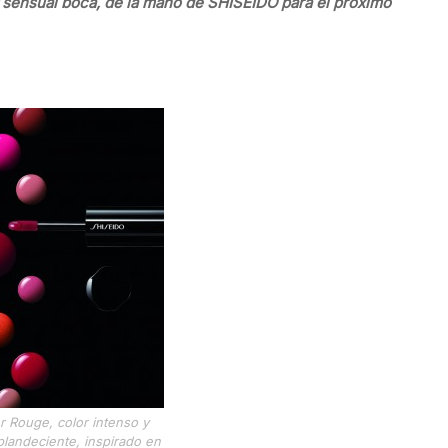
 y sensual boca, de la mano de SHISEIDO para el próximo
 Rouge, color intenso y
splandeciente, inspirado en