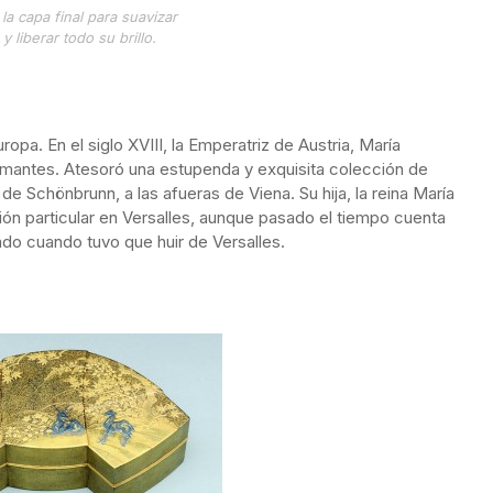
 la capa final para suavizar
 y liberar todo su brillo.
opa. En el siglo XVIII, la Emperatriz de Austria, María
diamantes. Atesoró una estupenda y exquisita colección de
e Schönbrunn, a las afueras de Viena. Su hija, la reina María
ión particular en Versalles, aunque pasado el tiempo cuenta
ado cuando tuvo que huir de Versalles.