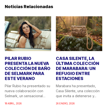
Noticias Relacionadas
PILAR RUBIO
CASA SILENTE, LA
PRESENTA LA NUEVA
ÚLTIMA COLECCIÓN
COLECCIÓN DE BAÑO
DE MARABARA: UN
DE SELMARK PARA
REFUGIO ENTRE
ESTE VERANO
ESTACIONES
Pilar Rubio ha presentado su
Marabara ha presentado,
nueva colaboración con
Casa Silente, una colección
Selmark, un sensacional
que invita a detenerse y...
doble...
18 ABRIL, 2026
26 ENERO, 2026