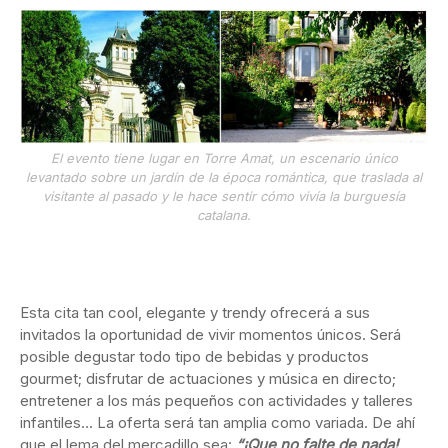
El evento tiene lugar en Torre Amat, un escenario único
levantado sobre un jardín de la época romántica, que traslada al
visitante al pasado y le hace sentir cómo vivía la burguesía
catalana.
Esta cita tan cool, elegante y trendy ofrecerá a sus
invitados la oportunidad de vivir momentos únicos. Será
posible degustar todo tipo de bebidas y productos
gourmet; disfrutar de actuaciones y música en directo;
entretener a los más pequeños con actividades y talleres
infantiles… La oferta será tan amplia como variada. De ahí
que el lema del mercadillo sea:
“¡Que no falte de nada!