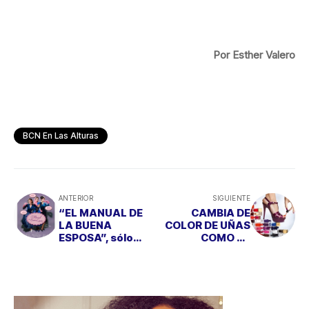
Por Esther Valero
BCN En Las Alturas
ANTERIOR
SIGUIENTE
“EL MANUAL DE
CAMBIA DE
LA BUENA
COLOR DE UÑAS
ESPOSA”, sólo
COMO DE
para los que
ZAPATOS
pretendan
divertirse